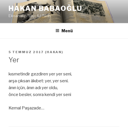
İçeriğe
HAKAN BABAOĞLU
geç
Ekoanaliz / Sayı 4 / Tarih
Menü
YAYIM
5 TEMMUZ 2017
(
HAKAN
)
TARIHI
Yer
kısmetindir gezdiren yer yer seni,
arşa çıksan âkıbet: yer, yer seni.
ânın içün, ânın adı yer oldu,
önce besler, sonra kendi yer seni
Kemal Paşazade…