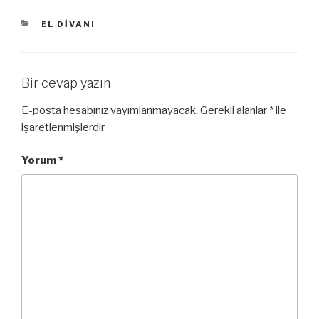
KATEGORILER
EL DIVANI
Bir cevap yazın
E-posta hesabınız yayımlanmayacak.
Gerekli alanlar
*
ile
işaretlenmişlerdir
Yorum
*