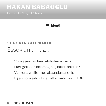
İçeriğe
HAKAN BABAOĞLU
geç
Ekoanaliz / Sayı 4 / Tarih
Menü
YAYIM
1 HAZIRAN 2011
(
HAKAN
)
TARIHI
Eşşek anlamaz…
Vur eşşeen sırtına tekdirden anlamaz,
Hoş görüden anlamaz, hoş laftan anlamaz
Ver zopayı affetme, atasından ar edip
Eşşooğlueşektir hoş, -aftan anlamaz… HBB
KATEGORILER
BEN DIVANI