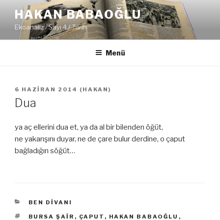
İçeriğe
HAKAN BABAOĞLU
geç
Ekoanaliz / Sayı 4 / Tarih
Menü
YAYIM
6 HAZIRAN 2014
(
HAKAN
)
TARIHI
Dua
ya aç ellerini dua et, ya da al bir bilenden öğüt,
ne yakarışını duyar, ne de çare bulur derdine, o çaput
bağladığın söğüt…
KATEGORILER
BEN DIVANI
ETIKETLER
BURSA ŞAIR
,
ÇAPUT
,
HAKAN BABAOĞLU
,