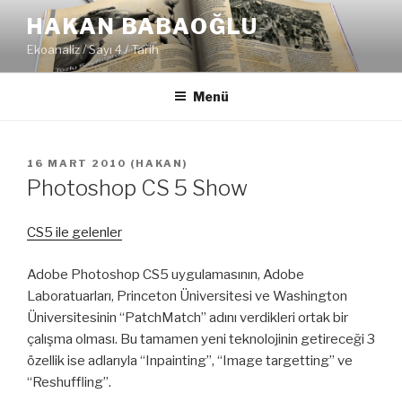
İçeriğe
HAKAN BABAOĞLU
geç
Ekoanaliz / Sayı 4 / Tarih
Menü
YAYIM
16 MART 2010
(
HAKAN
)
TARIHI
Photoshop CS 5 Show
CS5 ile gelenler
Adobe Photoshop CS5 uygulamasının, Adobe
Laboratuarları, Princeton Üniversitesi ve Washington
Üniversitesinin “PatchMatch” adını verdikleri ortak bir
çalışma olması. Bu tamamen yeni teknolojinin getireceği 3
özellik ise adlarıyla “Inpainting”, “Image targetting” ve
“Reshuffling”.