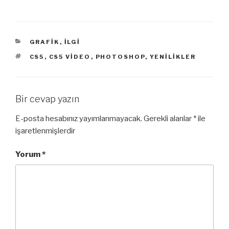
KATEGORILER
GRAFIK
,
İLGI
ETIKETLER
CS5
,
CS5 VIDEO
,
PHOTOSHOP
,
YENILIKLER
Bir cevap yazın
E-posta hesabınız yayımlanmayacak.
Gerekli alanlar
*
ile
işaretlenmişlerdir
Yorum
*