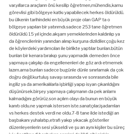
var.yıllarca araçların önü kesilip öğretmen,mühendis,kamu
görevlisi gibi bölgeye katkı yapabilecek herkes öldürüldü.
bu ülkenin tarihindeki en büyük proje olan GAP ta o
bölgeye yapılan bir yatırımdı.sadece 253 tane öğretmen
öldürüldü 15 yıl içinde.akşam yemeklerinden kaldırılıp ya
da öğrencilerinin yanından alınıp kurşuna dizildiler.çoğu kez
de köylerdeki yardımcıları ile birlikte yaptılar bunları.bütün
bunları bir kenara bırakıp şunu yapmadık demeden önce
yapmaya çalışılıp da engellenenleri de göz ardı etmemek
lazım.ama bunları sadece bugünle dünle sınırlamak da çok
doğru değil.kurtuluş savaşı sırasında ve sonrasında bile
ingiliz ya da amerikalılarla işbirliği yapıp isyan çıkarıldığını
düşünürsek.birşey yapmaya çalışmanın da pek anlamı
kalmadığını görürüz.son açılım olayı da bunun en büyük
kanıtı oldu.ne yapmak istersen iste.sanatçılar,işadamları
vs herkes destek verdi ne oldu.7-8 tane ilde istediği an
başbakanı yuhalatıp,etrafı yakıp yıkacak gösteriler
düzenleyenlerin sesi yükseldi ve şu an aynı kişiler bu süreç