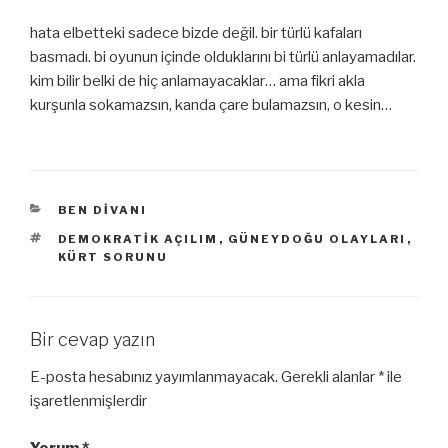
hata elbetteki sadece bizde değil. bir türlü kafaları
basmadı. bi oyunun içinde olduklarını bi türlü anlayamadılar.
kim bilir belki de hiç anlamayacaklar… ama fikri akla
kurşunla sokamazsın, kanda çare bulamazsın, o kesin…
KATEGORILER
BEN DIVANI
ETIKETLER
DEMOKRATIK AÇILIM
,
GÜNEYDOĞU OLAYLARI
,
KÜRT SORUNU
Bir cevap yazın
E-posta hesabınız yayımlanmayacak.
Gerekli alanlar
*
ile
işaretlenmişlerdir
Yorum
*