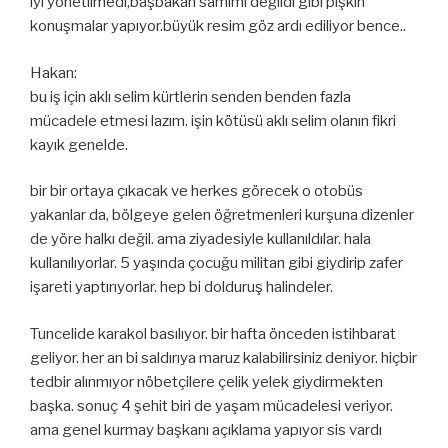
iyi yönetilmedi,başbakan samimi değildi gibi pişkin
konuşmalar yapıyor.büyük resim göz ardı ediliyor bence..
Hakan:
bu iş için aklı selim kürtlerin senden benden fazla
mücadele etmesi lazım. işin kötüsü aklı selim olanın fikri
kayık genelde.
bir bir ortaya çıkacak ve herkes görecek o otobüs
yakanlar da, bölgeye gelen öğretmenleri kurşuna dizenler
de yöre halkı değil. ama ziyadesiyle kullanıldılar. hala
kullanılıyorlar. 5 yaşında çocuğu militan gibi giydirip zafer
işareti yaptırıyorlar. hep bi dolduruş halindeler.
Tuncelide karakol basılıyor. bir hafta önceden istihbarat
geliyor. her an bi saldırıya maruz kalabilirsiniz deniyor. hiçbir
tedbir alınmıyor nöbetçilere çelik yelek giydirmekten
başka. sonuç 4 şehit biri de yaşam mücadelesi veriyor.
ama genel kurmay başkanı açıklama yapıyor sis vardı