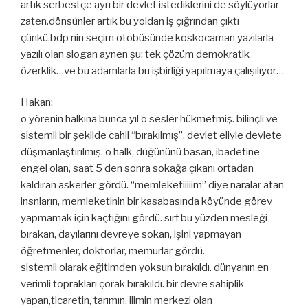
artık serbestçe ayrı bir devlet istediklerini de söylüyorlar
zaten.dönsünler artık bu yoldan iş çığrından çıktı
çünkü.bdp nin seçim otobüsünde koskocaman yazılarla
yazılı olan slogan aynen şu: tek çözüm demokratik
özerklik…ve bu adamlarla bu işbirliği yapılmaya çalışılıyor…
Hakan:
o yörenin halkına bunca yıl o sesler hükmetmiş. bilinçli ve
sistemli bir şekilde cahil “bırakılmış”. devlet eliyle devlete
düşmanlaştırılmış. o halk, düğününü basan, ibadetine
engel olan, saat 5 den sonra sokağa çıkanı ortadan
kaldıran askerler gördü. “memleketiiiiim” diye naralar atan
insnların, memleketinin bir kasabasında köyünde görev
yapmamak için kaçtığını gördü. sırf bu yüzden mesleği
bırakan, dayılarını devreye sokan, işini yapmayan
öğretmenler, doktorlar, memurlar gördü.
sistemli olarak eğitimden yoksun bırakıldı. dünyanın en
verimli toprakları çorak bırakıldı. bir devre sahiplik
yapan,ticaretin, tarımın, ilimin merkezi olan