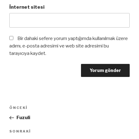
İnternet sitesi
Bir dahaki sefere yorum yaptığımda kullanılmak üzere
adımı, e-posta adresimi ve web site adresimi bu
tarayıcıya kaydet.
Yazı
Önceki
ÖNCEKI
dolaşımı
Yazı
Fuzuli
Sonraki
SONRAKI