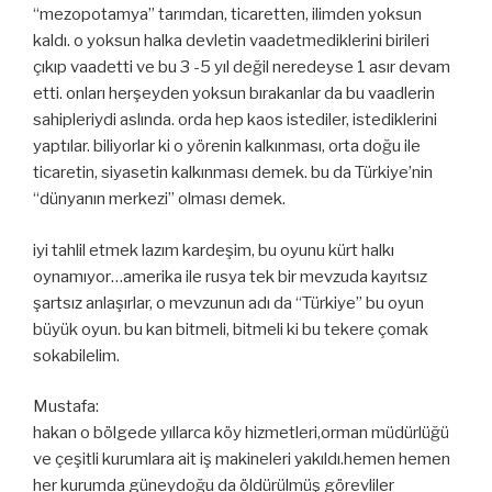
“mezopotamya” tarımdan, ticaretten, ilimden yoksun
kaldı. o yoksun halka devletin vaadetmediklerini birileri
çıkıp vaadetti ve bu 3 -5 yıl değil neredeyse 1 asır devam
etti. onları herşeyden yoksun bırakanlar da bu vaadlerin
sahipleriydi aslında. orda hep kaos istediler, istediklerini
yaptılar. biliyorlar ki o yörenin kalkınması, orta doğu ile
ticaretin, siyasetin kalkınması demek. bu da Türkiye’nin
“dünyanın merkezi” olması demek.
iyi tahlil etmek lazım kardeşim, bu oyunu kürt halkı
oynamıyor…amerika ile rusya tek bir mevzuda kayıtsız
şartsız anlaşırlar, o mevzunun adı da “Türkiye” bu oyun
büyük oyun. bu kan bitmeli, bitmeli ki bu tekere çomak
sokabilelim.
Mustafa:
hakan o bölgede yıllarca köy hizmetleri,orman müdürlüğü
ve çeşitli kurumlara ait iş makineleri yakıldı.hemen hemen
her kurumda güneydoğu da öldürülmüş görevliler