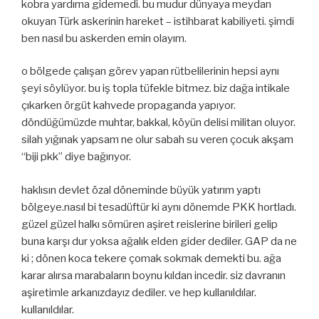
kobra yardıma gidemedi. bu mudur dünyaya meydan
okuyan Türk askerinin hareket – istihbarat kabiliyeti. şimdi
ben nasıl bu askerden emin olayım.
o bölgede çalışan görev yapan rütbelilerinin hepsi aynı
şeyi söylüyor. bu iş topla tüfekle bitmez. biz dağa intikale
çıkarken örgüt kahvede propaganda yapıyor.
döndüğümüzde muhtar, bakkal, köyün delisi militan oluyor.
silah yığınak yapsam ne olur sabah su veren çocuk akşam
“biji pkk” diye bağırıyor.
haklısın devlet özal döneminde büyük yatırım yaptı
bölgeye.nasıl bi tesadüftür ki aynı dönemde PKK hortladı.
güzel güzel halkı sömüren aşiret reislerine birileri gelip
buna karşı dur yoksa ağalık elden gider dediler. GAP da ne
ki ; dönen koca tekere çomak sokmak demekti bu. ağa
karar alırsa marabaların boynu kıldan incedir. siz davranın
aşiretimle arkanızdayız dediler. ve hep kullanıldılar.
kullanıldılar.