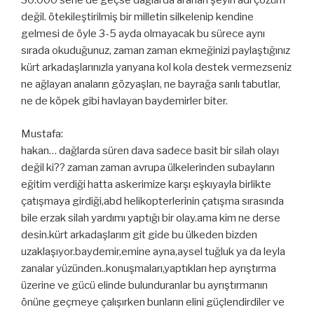
30.000 sene de geçse dağlarda aranan şeyin adı çözüm
değil. ötekileştirilmiş bir milletin silkelenip kendine
gelmesi de öyle 3-5 ayda olmayacak bu sürece aynı
sırada okuduğunuz, zaman zaman ekmeğinizi paylaştığınız
kürt arkadaşlarınızla yanyana kol kola destek vermezseniz
ne ağlayan anaların gözyaşları, ne bayrağa sarılı tabutlar,
ne de köpek gibi havlayan baydemirler biter.
Mustafa:
hakan… dağlarda süren dava sadece basit bir silah olayı
değil ki?? zaman zaman avrupa ülkelerinden subayların
eğitim verdiği hatta askerimize karşı eşkıyayla birlikte
çatışmaya girdiği,abd helikopterlerinin çatışma sırasında
bile erzak silah yardımı yaptığı bir olay.ama kim ne derse
desin.kürt arkadaşlarım git gide bu ülkeden bizden
uzaklaşıyor.baydemir,emine ayna,aysel tuğluk ya da leyla
zanalar yüzünden..konuşmaları,yaptıkları hep ayrıştırma
üzerine ve gücü elinde bulunduranlar bu ayrıştırmanın
önüne geçmeye çalışırken bunların elini güçlendirdiler ve