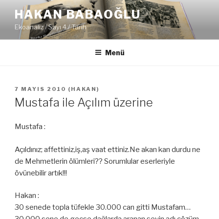
İçeriğe
HAKAN BABAOĞLU
geç
Ekoanaliz / Sayı 4 / Tarih
Menü
YAYIM
7 MAYIS 2010
(
HAKAN
)
TARIHI
Mustafa ile Açılım üzerine
Mustafa :
Açıldınız; affettiniz,iş,aş vaat ettiniz.Ne akan kan durdu ne
de Mehmetlerin ölümleri?? Sorumlular eserleriyle
övünebilir artık!!!
Hakan :
30 senede topla tüfekle 30.000 can gitti Mustafam…