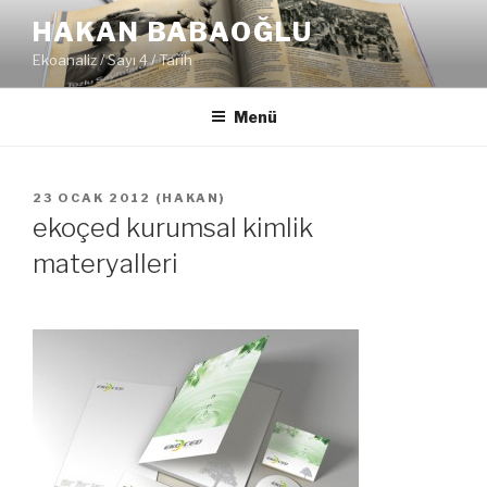
İçeriğe
HAKAN BABAOĞLU
geç
Ekoanaliz / Sayı 4 / Tarih
Menü
YAYIM
23 OCAK 2012
(
HAKAN
)
TARIHI
ekoçed kurumsal kimlik
materyalleri