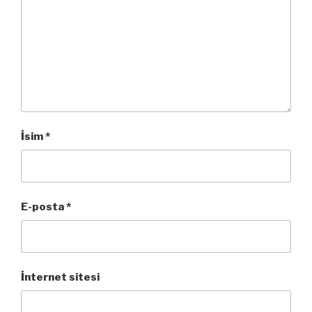
İsim
*
E-posta
*
İnternet sitesi