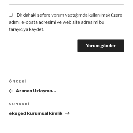
Bir dahaki sefere yorum yaptığımda kullanılmak üzere
adımı, e-posta adresimi ve web site adresimi bu
tarayıcıya kaydet.
Yazı
Önceki
ÖNCEKI
dolaşımı
Yazı
Aranan Uzlaşma…
Sonraki
SONRAKI
Yazı
ekoçed kurumsal kimlik