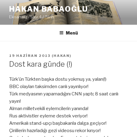
İçeriğe
HAKAN BABAOĞLU
geç
Ekoanaliz / Sayı 4 / Tarih
Menü
YAYIM
19 HAZIRAN 2013
(
HAKAN
)
TARIHI
Dost kara günde (!)
Türk’ün Türkten başka dostu yokmuş ya, yalan(!)
BBC olayları taksimden canlı yayınlıyor!
Türk medyasının yapamadığını CNN yaptı; 8 saat canlı
yayın!
Alman milletvekili eylemcilerin yanında!
Rus aktivistler eyleme destek veriyor!
Amerikalı stand-upçı başbakanla dalga geçiyor!
Çinlilerin hazırladığı gezi videosu rekor kırıyor!