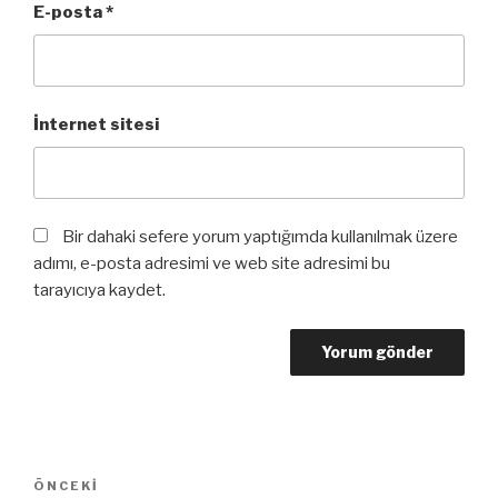
E-posta
*
İnternet sitesi
Bir dahaki sefere yorum yaptığımda kullanılmak üzere
adımı, e-posta adresimi ve web site adresimi bu
tarayıcıya kaydet.
Yazı
Önceki
ÖNCEKI