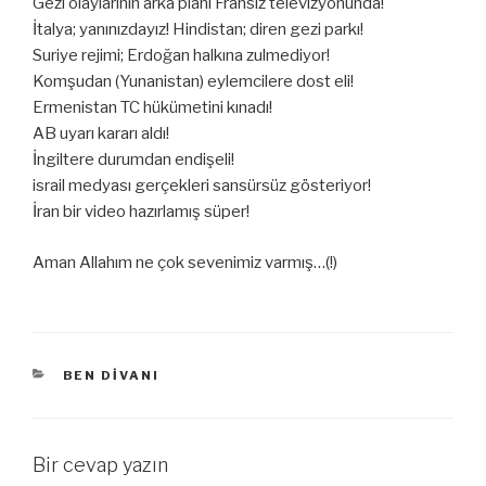
Gezi olaylarının arka planı Fransız televizyonunda!
İtalya; yanınızdayız! Hindistan; diren gezi parkı!
Suriye rejimi; Erdoğan halkına zulmediyor!
Komşudan (Yunanistan) eylemcilere dost eli!
Ermenistan TC hükümetini kınadı!
AB uyarı kararı aldı!
İngiltere durumdan endişeli!
israil medyası gerçekleri sansürsüz gösteriyor!
İran bir video hazırlamış süper!
Aman Allahım ne çok sevenimiz varmış…(!)
KATEGORILER
BEN DIVANI
Bir cevap yazın