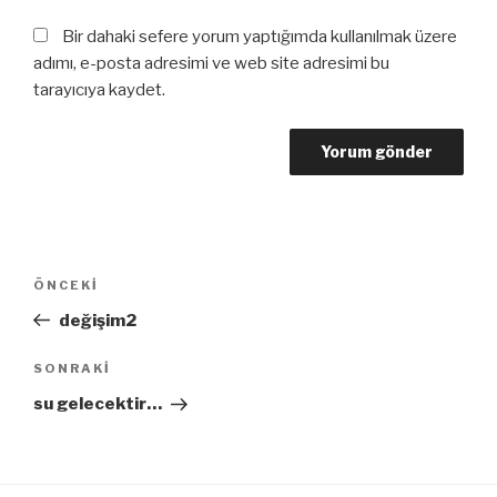
Bir dahaki sefere yorum yaptığımda kullanılmak üzere
adımı, e-posta adresimi ve web site adresimi bu
tarayıcıya kaydet.
Yazı
Önceki
ÖNCEKI
dolaşımı
Yazı
değişim2
Sonraki
SONRAKI
Yazı
su gelecektir…