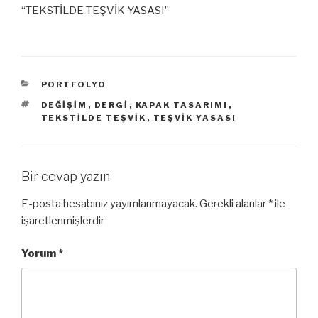
“TEKSTİLDE TEŞVİK YASASI”
KATEGORILER
PORTFOLYO
ETIKETLER
DEĞIŞIM
,
DERGI
,
KAPAK TASARIMI
,
TEKSTILDE TEŞVIK
,
TEŞVIK YASASI
Bir cevap yazın
E-posta hesabınız yayımlanmayacak.
Gerekli alanlar
*
ile
işaretlenmişlerdir
Yorum
*