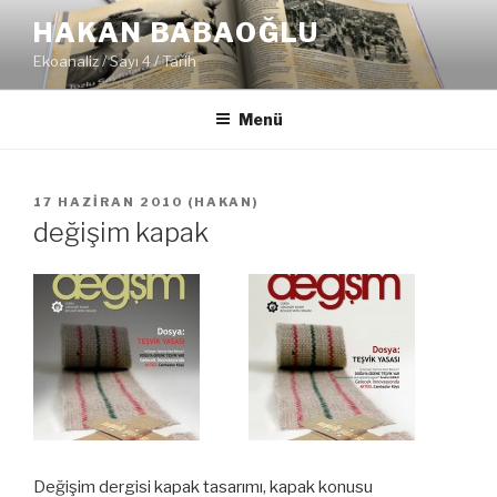
İçeriğe
HAKAN BABAOĞLU
geç
Ekoanaliz / Sayı 4 / Tarih
Menü
YAYIM
17 HAZIRAN 2010
(
HAKAN
)
TARIHI
değişim kapak
Değişim dergisi kapak tasarımı, kapak konusu