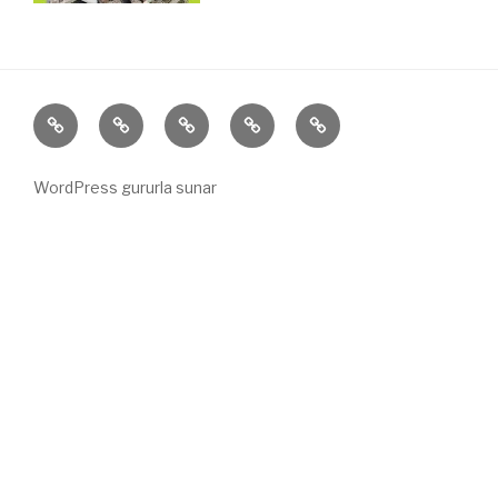
Ben
El
Portfolyo
ilgi
iletişim
Divanı
Divanı
WordPress gururla sunar