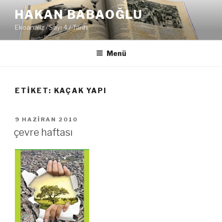
İçeriğe
HAKAN BABAOĞLU
geç
Ekoanaliz / Sayı 4 / Tarih
Menü
ETIKET:
KAÇAK YAPI
YAYIM
9 HAZIRAN 2010
TARIHI
çevre haftası